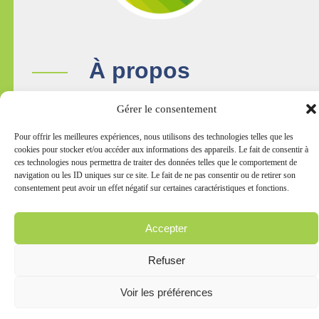
À propos
Notre Produit
Gérer le consentement
Qualité
Pour offrir les meilleures expériences, nous utilisons des technologies telles que les
cookies pour stocker et/ou accéder aux informations des appareils. Le fait de consentir à
différenciée
ces technologies nous permettra de traiter des données telles que le comportement de
navigation ou les ID uniques sur ce site. Le fait de ne pas consentir ou de retirer son
PROANIWAL ASBL
consentement peut avoir un effet négatif sur certaines caractéristiques et fonctions.
Chemin de Sotrez 53
B-4550 Nadrin
Accepter
Terms & conditions
Refuser
+32 (0)4 235 88 11
info@lableuedespres.be
Voir les préférences
Formulaire en ligne