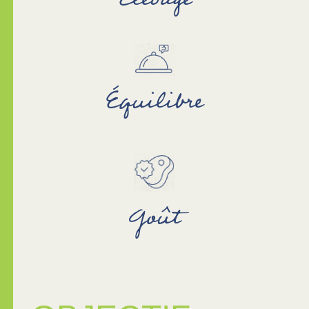
L’alimentation de l’animal est composée
majoritairement de céréales locales.
Équilibre
Saine et savoureuse, elle bénéficie d’un
meilleur équilibre nutritionnel grâce à un
Goût
apport en oméga-3.
Un goût d’exception, reconnue pour sa
saveur et son persillage subtil.